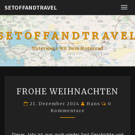
SETOFFANDTRAVEL
Togg
navig
SETOFFANDTRAVE
Unterwegs Mit Dem Motorrad
FROHE
FROHE WEIHNACHTEN
WEIHNACHTEN
Kommenta
21. Dezember 2024
Hans
0
Kommentare
Dieses Jahr ist nun auch wieder fast Geschichte und