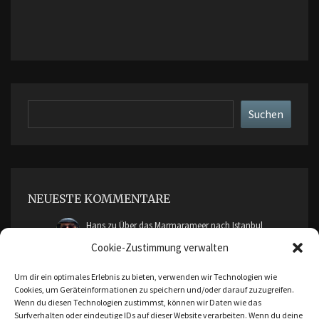
Suchen
Suchen
NEUESTE KOMMENTARE
Hans
zu
Über das Marmarameer nach Istanbul
Cookie-Zustimmung verwalten
cimddwc
zu
Über das Marmarameer nach Istanbul
Um dir ein optimales Erlebnis zu bieten, verwenden wir Technologien wie
Cookies, um Geräteinformationen zu speichern und/oder darauf zuzugreifen.
Malte Friendica
zu
Ankara, Bursa und Cumalikizik
Wenn du diesen Technologien zustimmst, können wir Daten wie das
Surfverhalten oder eindeutige IDs auf dieser Website verarbeiten. Wenn du deine