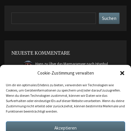
Suchen
Suchen
NEUESTE KOMMENTARE
Hans
zu
Über das Marmarameer nach Istanbul
Cookie-Zustimmung verwalten
cimddwc
zu
Über das Marmarameer nach Istanbul
Um dir ein optimales Erlebnis zu bieten, verwenden wir Technologien wie
Cookies, um Geräteinformationen zu speichern und/oder darauf zuzugreifen.
Malte Friendica
zu
Ankara, Bursa und Cumalikizik
Wenn du diesen Technologien zustimmst, können wir Daten wie das
Surfverhalten oder eindeutige IDs auf dieser Website verarbeiten. Wenn du deine
Zustimmung nicht erteilst oder zurückziehst, können bestimmte Merkmale und
Hans
zu
Ankara, Bursa und Cumalikizik
Funktionen beeinträchtigt werden.
Malte Friendica
zu
Ankara, Bursa und Cumalikizik
Akzeptieren