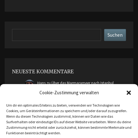
Suchen
Suchen
NEUESTE KOMMENTARE
Hans
zu
Über das Marmarameer nach Istanbul
Cookie-Zustimmung verwalten
cimddwc
zu
Über das Marmarameer nach Istanbul
Um dir ein optimales Erlebnis zu bieten, verwenden wir Technologien wie
Cookies, um Geräteinformationen zu speichern und/oder darauf zuzugreifen.
Malte Friendica
zu
Ankara, Bursa und Cumalikizik
Wenn du diesen Technologien zustimmst, können wir Daten wie das
Surfverhalten oder eindeutige IDs auf dieser Website verarbeiten. Wenn du deine
Zustimmung nicht erteilst oder zurückziehst, können bestimmte Merkmale und
Hans
zu
Ankara, Bursa und Cumalikizik
Funktionen beeinträchtigt werden.