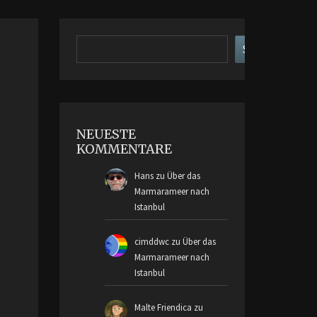
Suchen
Suchen
NEUESTE
KOMMENTARE
Hans
zu
Über das
Marmarameer nach
Istanbul
cimddwc
zu
Über das
Marmarameer nach
Istanbul
Malte Friendica
zu