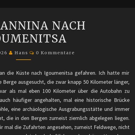
VON
OANNINA NACH
IOANNINA
OUMENITSA
NACH
IGOUMENITSA
Kommentare
2026
Hans
0 Kommentare
 an die Küste nach Igoumenitsa gefahren. Ich hatte mir
e Berge ausgesucht, die zwar knapp 50 Kilometer länger,
 war als mal eben 100 Kilometer über die Autobahn zu
uch häufiger angehalten, mal eine historische Brücke
Höhle, eine archäologische Ausgrabungsstätte und immer
t, die in den Bergen zumeist ziemlich abgelegen liegen.
mir mal die Zufahrten angesehen, zumeist Feldwege, nicht