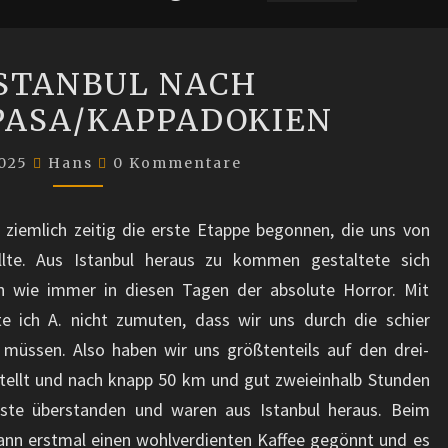
VON
ISTANBUL NACH
ISTANBUL
ASA/KAPPADOKIEN
NACH
MUSTAFAPASA/KAPPADOKIEN
Kommentare
2025
Hans
0 Kommentare
emlich zeitig die erste Etappe begonnen, die uns von
ollte. Aus Istanbul heraus zu kommen gestaltete sich
Denn wie immer in diesen Tagen der absolute Horror. Mit
 ich A. nicht zumuten, dass wir uns durch die schier
müssen. Also haben wir uns größtenteils auf den drei-
tellt und nach knapp 50 km und gut zweieinhalb Stunden
bste überstanden und waren aus Istanbul heraus. Beim
ann erstmal einen wohlverdienten Kaffee gegönnt und es