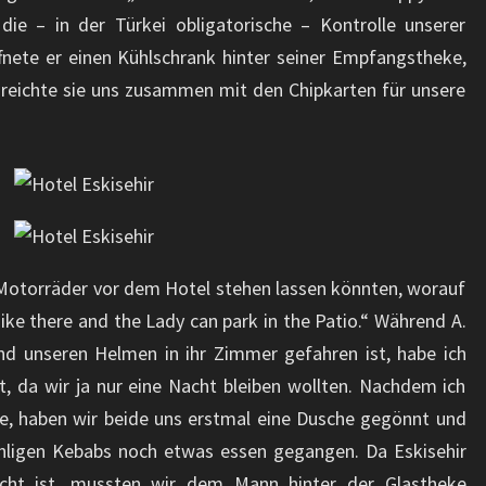
ie – in der Türkei obligatorische – Kontrolle unserer
nete er einen Kühlschrank hinter seiner Empfangstheke,
 reichte sie uns zusammen mit den Chipkarten für unsere
e Motorräder vor dem Hotel stehen lassen könnten, worauf
ike there and the Lady can park in the Patio.“ Während A.
 unseren Helmen in ihr Zimmer gefahren ist, habe ich
, da wir ja nur eine Nacht bleiben wollten. Nachdem ich
te, haben wir beide uns erstmal eine Dusche gegönnt und
ähligen Kebabs noch etwas essen gegangen. Da Eskisehir
aucht ist, mussten wir dem Mann hinter der Glastheke