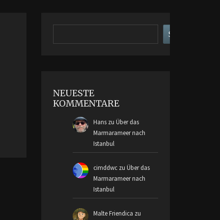
Suchen
Suchen
NEUESTE
KOMMENTARE
Hans
zu
Über das
Marmarameer nach
Istanbul
cimddwc
zu
Über das
Marmarameer nach
Istanbul
Malte Friendica
zu