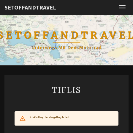
SETOFFANDTRAVEL
Togg
navig
SETOFFANDTRAVE
Unterwegs Mit Dem Motorrad
TIFLIS
TIFLIS