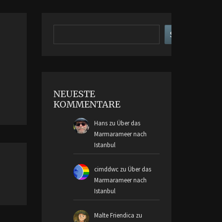
Suchen
Suchen
NEUESTE
KOMMENTARE
Hans
zu
Über das
Marmarameer nach
Istanbul
cimddwc
zu
Über das
Marmarameer nach
Istanbul
Malte Friendica
zu