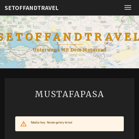
SETOFFANDTRAVEL
Togg
navig
SETOFFANDTRAVE
Unterwegs Mit Dem Motorrad
MUSTAFAPASA
MUSTAFAPASA