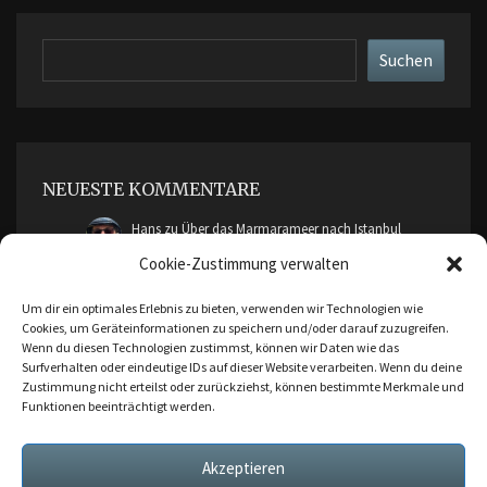
Suchen
Suchen
NEUESTE KOMMENTARE
Hans
zu
Über das Marmarameer nach Istanbul
Cookie-Zustimmung verwalten
cimddwc
zu
Über das Marmarameer nach Istanbul
Um dir ein optimales Erlebnis zu bieten, verwenden wir Technologien wie
Cookies, um Geräteinformationen zu speichern und/oder darauf zuzugreifen.
Malte Friendica
zu
Ankara, Bursa und Cumalikizik
Wenn du diesen Technologien zustimmst, können wir Daten wie das
Surfverhalten oder eindeutige IDs auf dieser Website verarbeiten. Wenn du deine
Zustimmung nicht erteilst oder zurückziehst, können bestimmte Merkmale und
Hans
zu
Ankara, Bursa und Cumalikizik
Funktionen beeinträchtigt werden.
Malte Friendica
zu
Ankara, Bursa und Cumalikizik
Akzeptieren