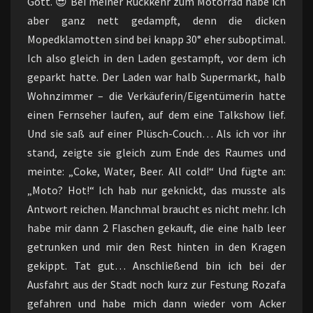
Gott. 😎 Bei meiner Rückkehr zum Motorrad habe ich
aber ganz nett gedampft, denn die dicken
Mopedklamotten sind bei knapp 30° eher suboptimal.
Ich also gleich in den Laden gestampft, vor dem ich
geparkt hatte. Der Laden war halb Supermarkt, halb
Wohnzimmer – die Verkäuferin/Eigentümerin hatte
einen Fernseher laufen, auf dem eine Talkshow lief.
Und sie saß auf einer Plüsch-Couch… Als ich vor ihr
stand, zeigte sie gleich zum Ende des Raumes und
meinte: „Coke, Water, Beer. All cold!“ Und fügte an:
„Moto? Hot!“ Ich hab nur geknickt, das musste als
Antwort reichen. Manchmal braucht es nicht mehr. Ich
habe mir dann 2 Flaschen gekauft, die eine halb leer
getrunken und mir den Rest hinten in den Kragen
gekippt. Tat gut… Anschließend bin ich bei der
Ausfahrt aus der Stadt noch kurz zur Festung Rozafa
gefahren und habe mich dann wieder vom Acker