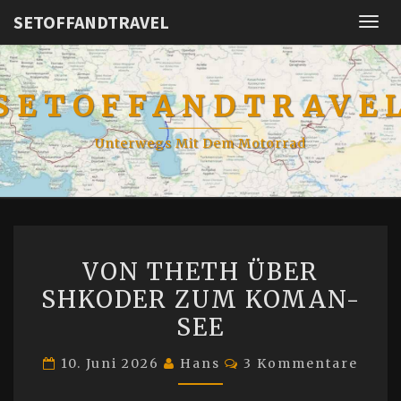
SETOFFANDTRAVEL
Togg
navig
SETOFFANDTRAVE
Unterwegs Mit Dem Motorrad
VON
VON THETH ÜBER
THETH
SHKODER ZUM KOMAN-
ÜBER
SEE
SHKODER
ZUM
Kommentare
10. Juni 2026
Hans
3 Kommentare
KOMAN-
SEE