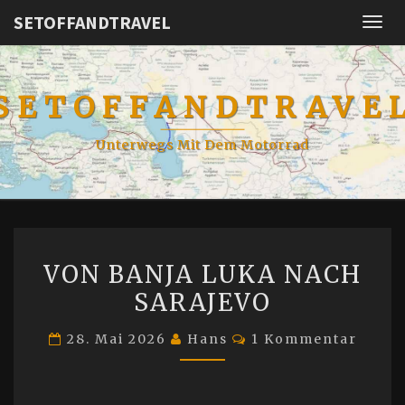
SETOFFANDTRAVEL
Togg
navig
SETOFFANDTRAVE
Unterwegs Mit Dem Motorrad
VON
VON BANJA LUKA NACH
BANJA
SARAJEVO
LUKA
NACH
Kommentare
28. Mai 2026
Hans
1 Kommentar
SARAJEVO