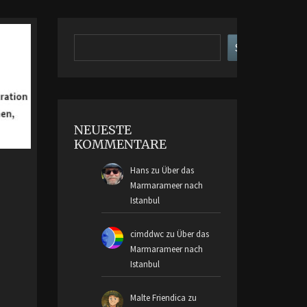
Suchen
Suchen
NEUESTE
KOMMENTARE
Hans
zu
Über das
Marmarameer nach
Istanbul
cimddwc
zu
Über das
Marmarameer nach
Istanbul
Malte Friendica
zu