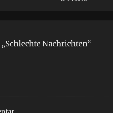
 „
Schlechte Nachrichten
“
entar