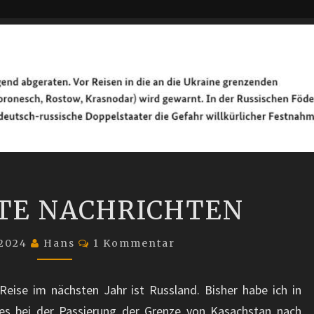
SCHLECHTE
TE NACHRICHTEN
NACHRICHTEN
Kommentare
 2024
Hans
1 Kommentar
eise im nächsten Jahr ist Russland. Bisher habe ich in
 es bei der Passierung der Grenze von Kasachstan nach