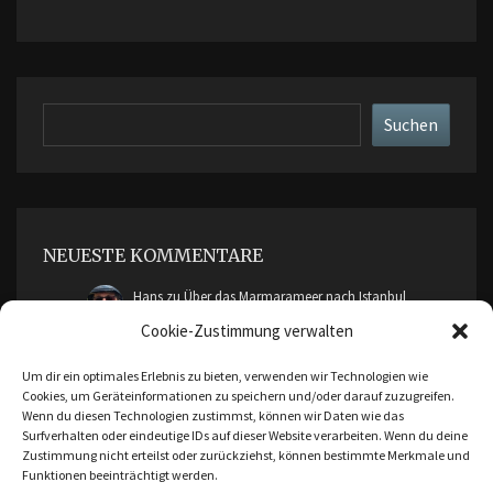
Suchen
Suchen
NEUESTE KOMMENTARE
Hans
zu
Über das Marmarameer nach Istanbul
Cookie-Zustimmung verwalten
cimddwc
zu
Über das Marmarameer nach Istanbul
Um dir ein optimales Erlebnis zu bieten, verwenden wir Technologien wie
Cookies, um Geräteinformationen zu speichern und/oder darauf zuzugreifen.
Malte Friendica
zu
Ankara, Bursa und Cumalikizik
Wenn du diesen Technologien zustimmst, können wir Daten wie das
Surfverhalten oder eindeutige IDs auf dieser Website verarbeiten. Wenn du deine
Zustimmung nicht erteilst oder zurückziehst, können bestimmte Merkmale und
Hans
zu
Ankara, Bursa und Cumalikizik
Funktionen beeinträchtigt werden.