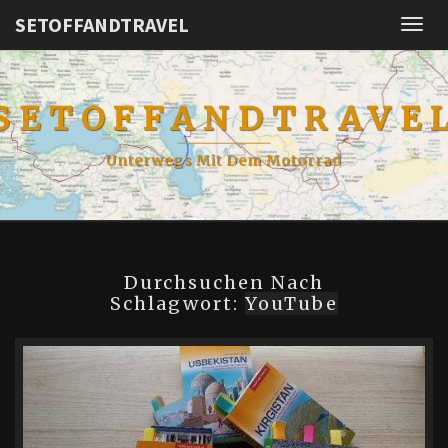
SETOFFANDTRAVEL
Togg
navig
SETOFFANDTRAVE
Unterwegs Mit Dem Motorrad
Durchsuchen Nach
Schlagwort:
YouTube