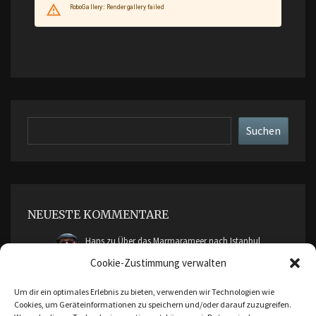
Suchen
Suchen
NEUESTE KOMMENTARE
Hans
zu
Über das Marmarameer nach Istanbul
Cookie-Zustimmung verwalten
cimddwc
zu
Über das Marmarameer nach Istanbul
Um dir ein optimales Erlebnis zu bieten, verwenden wir Technologien wie
Cookies, um Geräteinformationen zu speichern und/oder darauf zuzugreifen.
Malte Friendica
zu
Ankara, Bursa und Cumalikizik