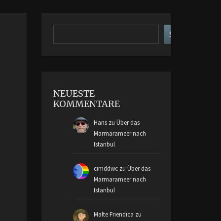
Suchen
Suchen
NEUESTE
KOMMENTARE
Hans
zu
Über das
Marmarameer nach
Istanbul
cimddwc
zu
Über das
Marmarameer nach
Istanbul
Malte Friendica
zu