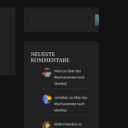
Suchen
Suchen
NEUESTE
KOMMENTARE
Hans
zu
Über das
Marmarameer nach
Istanbul
cimddwc
zu
Über das
Marmarameer nach
Istanbul
Malte Friendica
zu